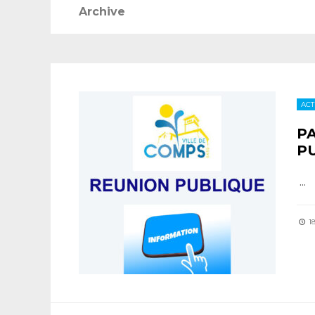
Archive
ACT
PA
PU
...
1