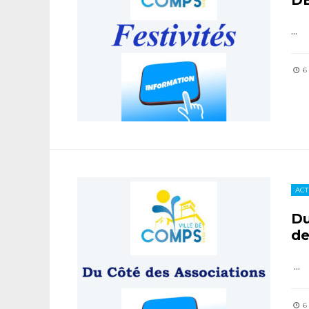
D
...
6
ACT
Du
d
...
6