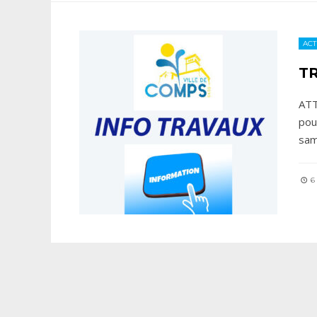
ACT
T
ATT
pou
sam
6