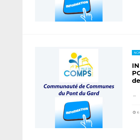
NON
I
P
d
...
6