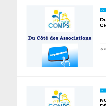
ACT
Du
C
...
1
ACT
N