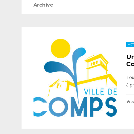
Archive
ACT
Un
Co
Tou
à p
26