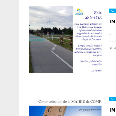
ACT
IN
...
29
ACT
IN