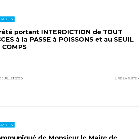
UALITÉS
rêté portant INTERDICTION de TOUT
CES à la PASSE à POISSONS et au SEUIL
e COMPS
 JUILLET 2020
LIRE LA SUITE
UALITÉS
mmuniqué de Monsieur le Maire de