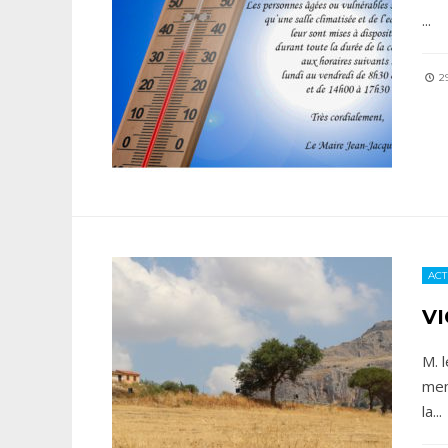
...
29
ACT
V
M. 
mem
la
...