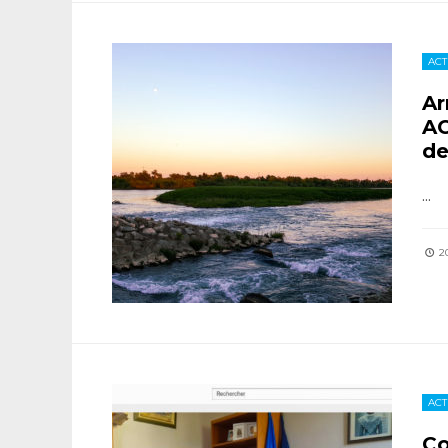
ACT
Ar
AC
d
...
20
ACT
Co