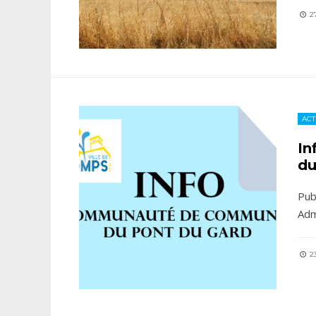
27
ACT
In
du
Pub
Adm
23