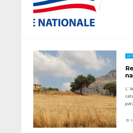
ACT
Re
na
L’ 
cat
par
10