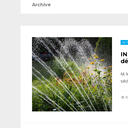
Archive
ACT
IN
dé
M. 
séc
30