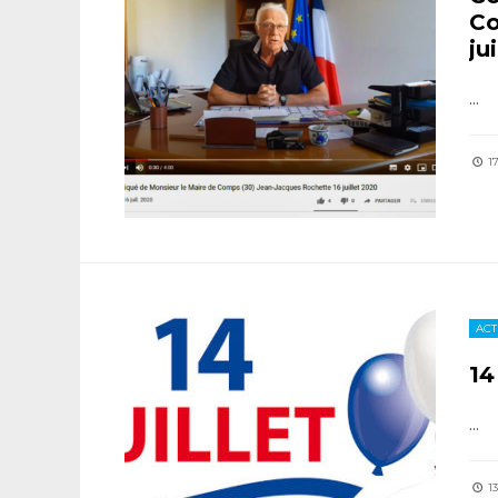
Co
ju
...
17
ACT
14
...
13