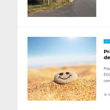
ACT
Pr
de
Pou
ÉDU
con
13