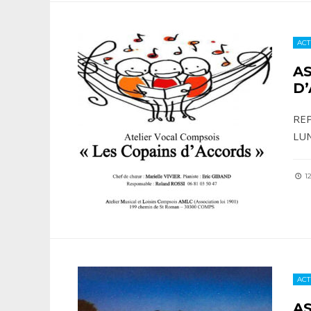
ACT
AS
D
REP
LUN
12
ACT
AS