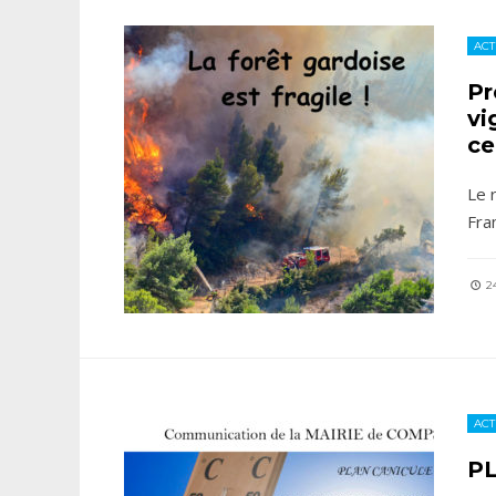
ACT
Pr
vi
ce
Le 
Fra
24
ACT
PL