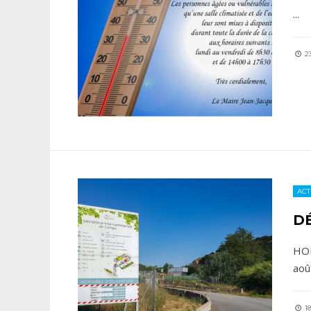
...
23
ACT
D
HOR
aoû
18