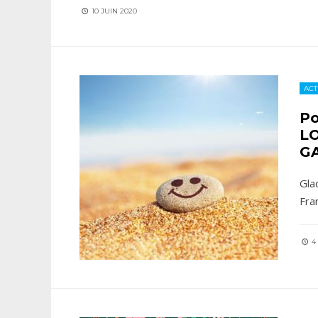
10 JUIN 2020
ACT
Po
LO
G
Gla
Fra
4 