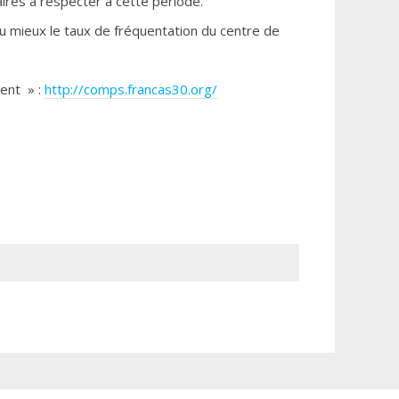
aires à respecter à cette période.
 au mieux le taux de fréquentation du centre de
ment » :
http://comps.francas30.org/