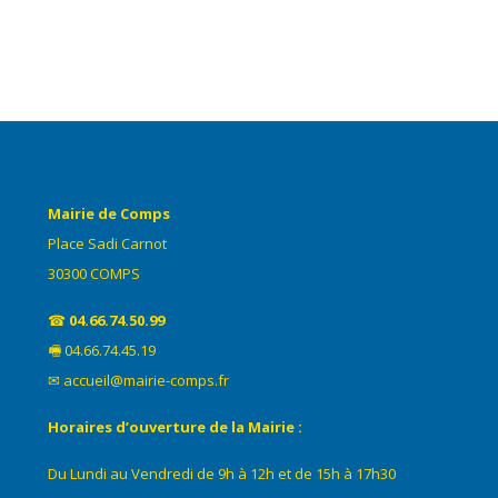
Mairie de Comps
Place Sadi Carnot
30300 COMPS
☎
04.66.74.50.99
🖷 04.66.74.45.19
✉ accueil@mairie-comps.fr
Horaires d’ouverture de la Mairie :
Du Lundi au Vendredi de 9h à 12h et de 15h à 17h30