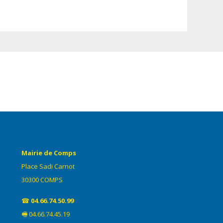
Mairie de Comps
Place Sadi Carnot
30300 COMPS
☎
04.66.74.50.99
🖷 04.66.74.45.19