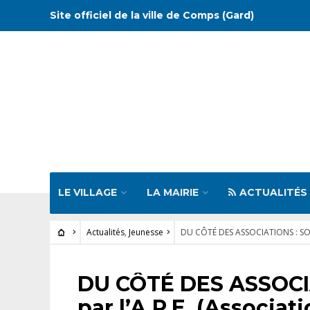
Site officiel de la ville de Comps (Gard)
LE VILLAGE
LA MAIRIE
ACTUALITÉS
Actualités
,
Jeunesse
DU CÔTÉ DES ASSOCIATIONS : SOI
ACTUALITÉS
•
JEUNESSE
DU CÔTÉ DES ASSOCI
par l’A.P.E. (Assoc