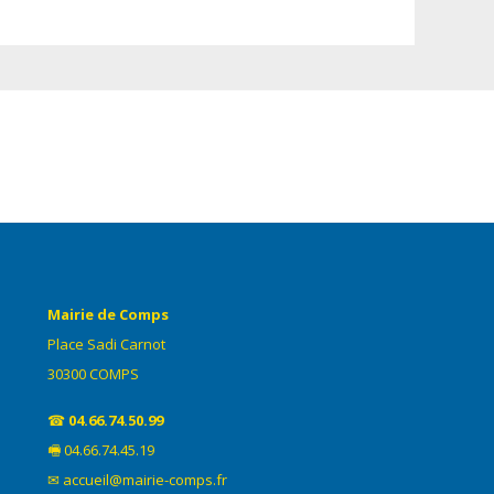
Mairie de Comps
Place Sadi Carnot
30300 COMPS
☎
04.66.74.50.99
🖷 04.66.74.45.19
✉ accueil@mairie-comps.fr