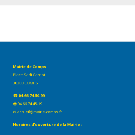
Mairie de Comps
Place Sadi Carnot
30300 COMPS
☎
04.66.74.50.99
🖷 04.66.74.45.19
✉ accueil@mairie-comps.fr
Horaires d’ouverture de la Mairie :