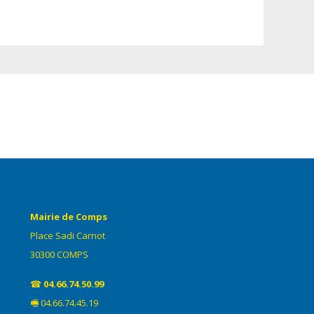
Mairie de Comps
Place Sadi Carnot
30300 COMPS
☎
04.66.74.50.99
🖷 04.66.74.45.19