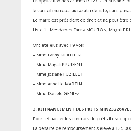
En application des articles R.123-7 et suivants d
le conseil municipal au scrutin de liste, sans pana
Le maire est président de droit et ne peut être él
Liste 1 : Mesdames Fanny MOUTON, Magali PRU
Ont été élus avec 19 voix
– Mme Fanny MOUTON
– Mme Magali PRUDENT
– Mme Josiane FUZILLET
– Mme Annette MARTIN
– Mme Danièle GENIEZ
3. REFINANCEMENT DES PRETS MIN2322667EU
Pour refinancer les contrats de prêts il est opp
La pénalité de remboursement s’élève à 125 00