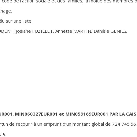
u code de l’action sociale et des familles, la moitié des membres 
chage.
u sur une liste.
DENT, Josiane FUZILLET, Annette MARTIN, Danièle GENIEZ
R001, MIN060327EUR001 et MIN059169EUR001 PAR LA CAIS
ortun de recourir à un emprunt d’un montant global de 724 745.56
0 €